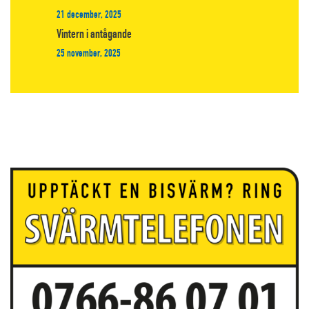
21 december, 2025
Vintern i antågande
25 november, 2025