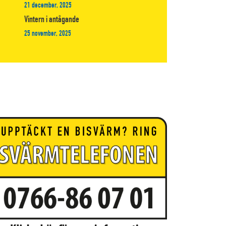
21 december, 2025
Vintern i antågande
25 november, 2025