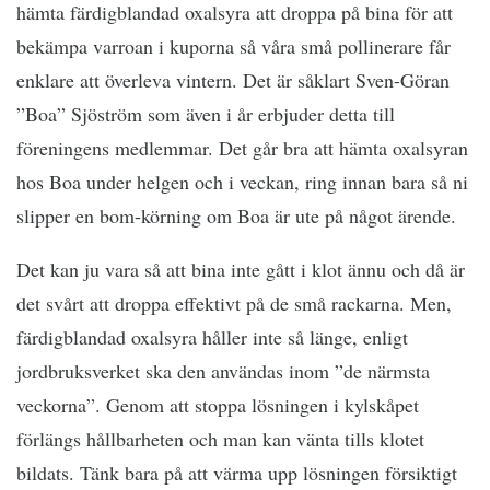
hämta färdigblandad oxalsyra att droppa på bina för att
bekämpa varroan i kuporna så våra små pollinerare får
enklare att överleva vintern. Det är såklart Sven-Göran
”Boa” Sjöström som även i år erbjuder detta till
föreningens medlemmar. Det går bra att hämta oxalsyran
hos Boa under helgen och i veckan, ring innan bara så ni
slipper en bom-körning om Boa är ute på något ärende.
Det kan ju vara så att bina inte gått i klot ännu och då är
det svårt att droppa effektivt på de små rackarna. Men,
färdigblandad oxalsyra håller inte så länge, enligt
jordbruksverket ska den användas inom ”de närmsta
veckorna”. Genom att stoppa lösningen i kylskåpet
förlängs hållbarheten och man kan vänta tills klotet
bildats. Tänk bara på att värma upp lösningen försiktigt